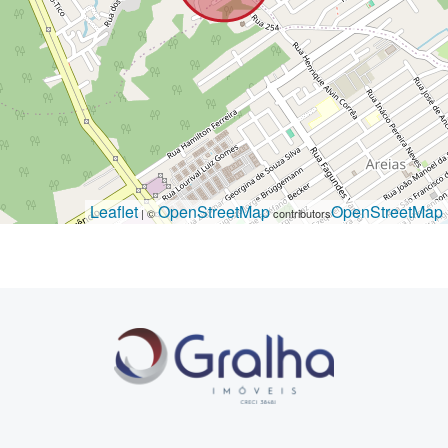
Leaflet
OpenStreetMap
OpenStreetMap
| ©
contributors