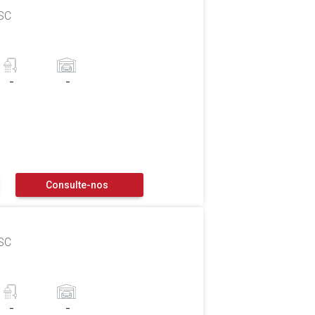
 SC
-
-
Consulte-nos
 SC
-
-