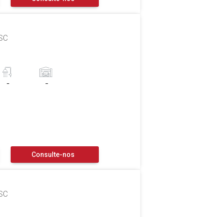
 SC
-
-
Consulte-nos
 SC