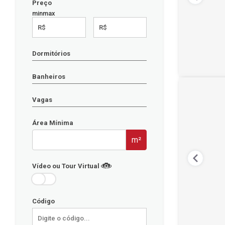
Preço
min
max
R$
R$
Dormitórios
Banheiros
Vagas
Área Mínima
m²
Vídeo ou Tour Virtual
Código