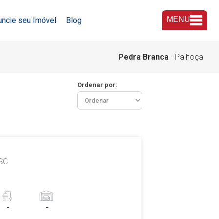
MENU
uncie seu Imóvel
Blog
A Imobiliária
Pedra Branca
- Palhoça
Nossas Lojas
Ordenar por:
Trabalhe Conosco
 SC
-
-