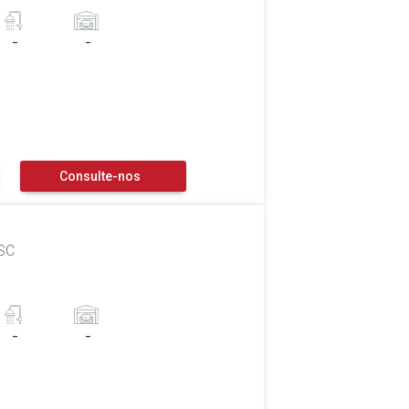
-
-
Consulte-nos
 SC
-
-