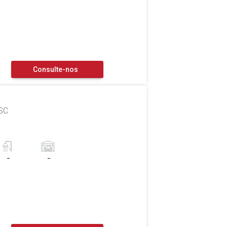
Consulte-nos
 SC
-
-