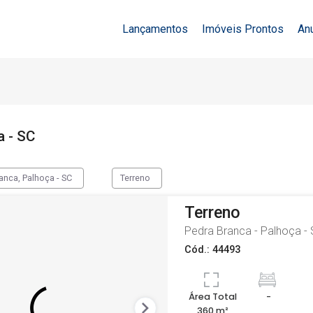
Lançamentos
Imóveis Prontos
An
a - SC
anca, Palhoça - SC
Terreno
Terreno
Pedra Branca - Palhoça -
Cód.: 44493
Área Total
-
360 m²