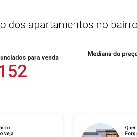
o dos apartamentos no bairr
Mediana do preço
nunciados para venda
.152
airro
Quer 
o veja:
Forqu