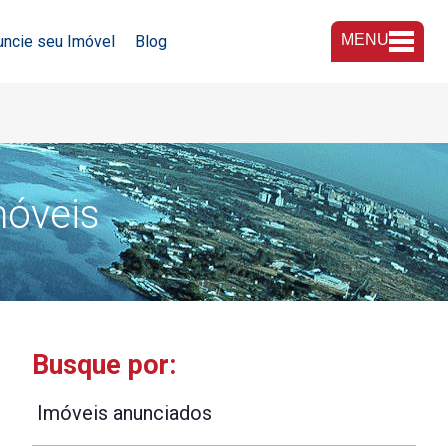
MENU
uncie seu Imóvel
Blog
A Imobiliária
Nossas Lojas
móveis
Trabalhe Conosco
Busque por:
Imóveis anunciados