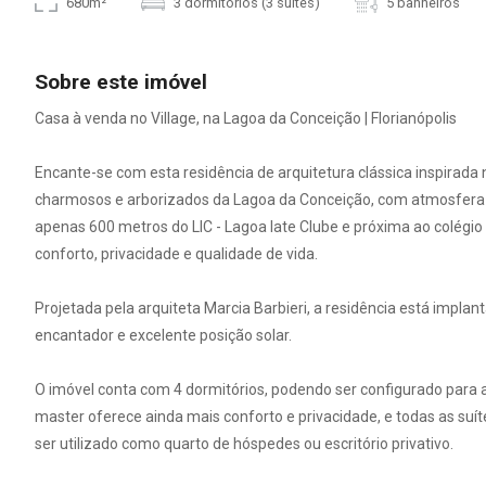
680m²
3 dormitórios (3 suítes)
5 banheiros
Sobre este imóvel
Casa à venda no Village, na Lagoa da Conceição | Florianópolis
Encante-se com esta residência de arquitetura clássica inspirada 
charmosos e arborizados da Lagoa da Conceição, com atmosfera 
apenas 600 metros do LIC - Lagoa Iate Clube e próxima ao colégio 
conforto, privacidade e qualidade de vida.
Projetada pela arquiteta Marcia Barbieri, a residência está imp
encantador e excelente posição solar.
O imóvel conta com 4 dormitórios, podendo ser configurado para at
master oferece ainda mais conforto e privacidade, e todas as suít
ser utilizado como quarto de hóspedes ou escritório privativo.