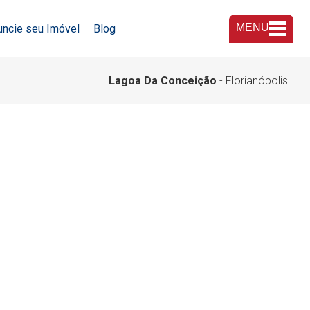
MENU
uncie seu Imóvel
Blog
A Imobiliária
Lagoa Da Conceição
- Florianópolis
Nossas Lojas
Trabalhe Conosco