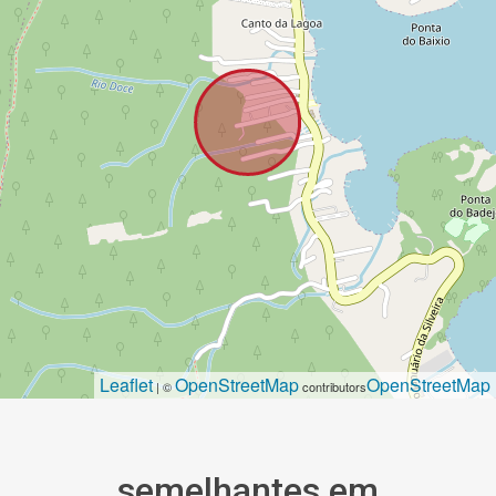
Leaflet
OpenStreetMap
OpenStreetMap
| ©
contributors
semelhantes em