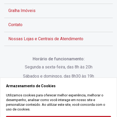
Gralha Imóveis
Contato
Nossas Lojas e Centrais de Atendimento
Rua Alves de Brito, 285 - Centro - Florianópolis - SC
Horário de funcionamento:
(48) 3028-8383
Segunda a sexta-feira, das 8h às 20h
Sábados e domingos, das 8h30 às 19h
Armazenamento de Cookies
Rua Lauro Linhares, 1080 - Trindade, Florianópolis -
SC
Utilizamos cookies para oferecer melhor experiência, melhorar o
desempenho, analisar como você interage em nosso site e
(48) 3220-1045
personalizar conteúdo. Ao utilizar este site, você concorda com o
uso de cookies.