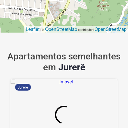
Leaflet
OpenStreetMap
OpenStreetMap
| ©
contributors
Apartamentos semelhantes
em
Jurerê
Jurerê