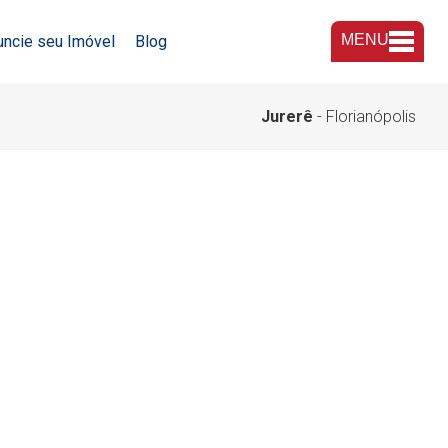
MENU
uncie seu Imóvel
Blog
A Imobiliária
Jurerê
- Florianópolis
Nossas Lojas
Trabalhe Conosco