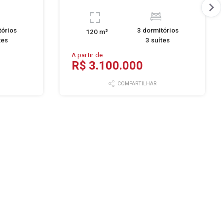
tórios
3 dormitórios
120 m²
tes
3 suítes
A partir de:
R$ 3.100.000
COMPARTILHAR