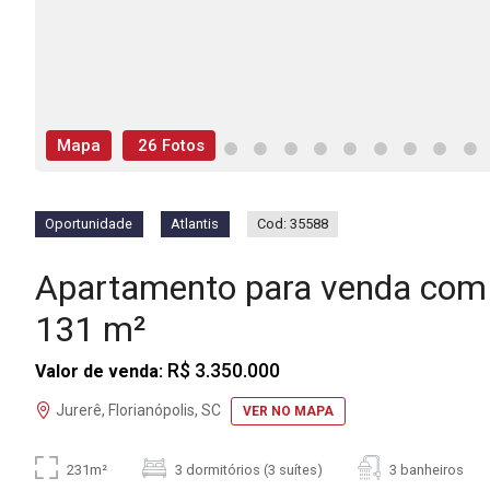
Mapa
26 Fotos
Oportunidade
Atlantis
Cod: 35588
Apartamento para venda com 
131 m²
R$ 3.350.000
Valor de venda:
Jurerê, Florianópolis, SC
VER NO MAPA
231m²
3 dormitórios (3 suítes)
3 banheiros