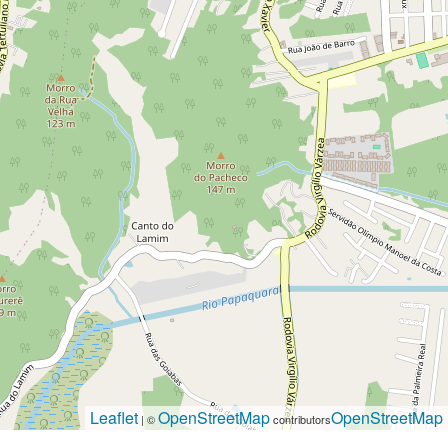
Leaflet
OpenStreetMap
OpenStreetMap
| ©
contributors