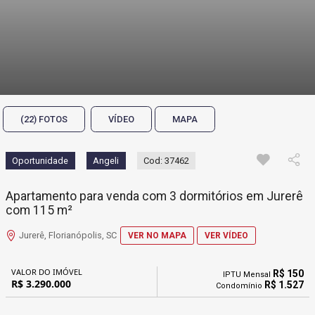
(22) FOTOS
VÍDEO
MAPA
Oportunidade
Angeli
Cod: 37462
Apartamento para venda com 3 dormitórios em Jurerê
com 115 m²
Jurerê, Florianópolis, SC
VER NO MAPA
VER VÍDEO
VALOR DO IMÓVEL
R$ 150
IPTU Mensal
R$ 3.290.000
R$ 1.527
Condomínio