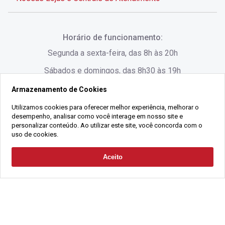
Rua Alves de Brito, 285 - Centro - Florianópolis - SC
Horário de funcionamento:
(48) 3028-8383
Segunda a sexta-feira, das 8h às 20h
Sábados e domingos, das 8h30 às 19h
Armazenamento de Cookies
Rua Lauro Linhares, 1080 - Trindade, Florianópolis -
SC
Utilizamos cookies para oferecer melhor experiência, melhorar o
desempenho, analisar como você interage em nosso site e
(48) 3220-1045
personalizar conteúdo. Ao utilizar este site, você concorda com o
uso de cookies.
2021 Copyright - Gralha Imóveis CRECI 008060/O - Todos os direitos
Aceito
Solicitar Contato
reservados
Alameda César Nascimento, 549, Salas 1, 2 e 3 -
Razão Social:
Gralha Administração e Locação de Imóveis LTDA -
Jurerê, - Florianópolis - SC
CNPJ:
18.091.083/0001-37
(48) 3220-1180