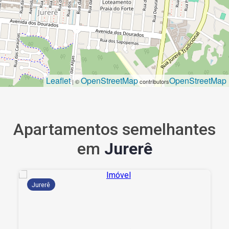
Leaflet
OpenStreetMap
OpenStreetMap
| ©
contributors
Apartamentos semelhantes
em
Jurerê
Jurerê