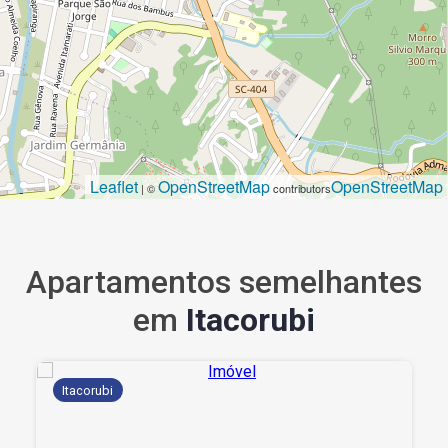
Leaflet
OpenStreetMap
OpenStreetMap
| ©
contributors
Apartamentos semelhantes
em
Itacorubi
Itacorubi