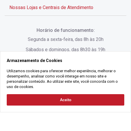
Nossas Lojas e Centrais de Atendimento
Rua Alves de Brito, 285 - Centro - Florianópolis - SC
Horário de funcionamento:
(48) 3028-8383
Segunda a sexta-feira, das 8h às 20h
Sábados e domingos, das 8h30 às 19h
Armazenamento de Cookies
Rua Lauro Linhares, 1080 - Trindade, Florianópolis -
SC
Utilizamos cookies para oferecer melhor experiência, melhorar o
desempenho, analisar como você interage em nosso site e
(48) 3220-1045
personalizar conteúdo. Ao utilizar este site, você concorda com o
uso de cookies.
2021 Copyright - Gralha Imóveis CRECI 008060/O - Todos os direitos
Aceito
Solicitar Contato
reservados
Alameda César Nascimento, 549, Salas 1, 2 e 3 -
Razão Social:
Gralha Administração e Locação de Imóveis LTDA -
Jurerê, - Florianópolis - SC
CNPJ:
18.091.083/0001-37
(48) 3220-1180