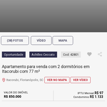
(38) FOTOS
VÍDEO
MAPA
Oportunidade
Achilles Ceccato
Cod: 42801
Apartamento para venda com 2 dormitórios em
Itacorubi com 77 m²
Itacorubi, Florianópolis, SC
VER NO MAPA
VER VÍDEO
VALOR DO IMÓVEL
R$ 97
IPTU Mensal
R$ 850.000
R$ 1.133
Condomínio