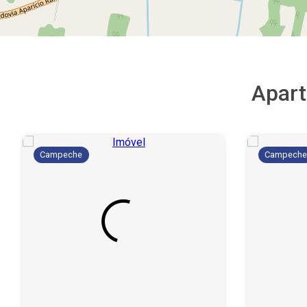
Apar
Campeche
Campech