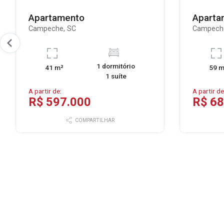
Apartamento
Aparta
Campeche, SC
Campech
1 dormitório
41 m²
59 m
1 suíte
A partir de:
A partir de
R$ 597.000
R$ 68
COMPARTILHAR