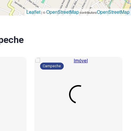
Leaflet
OpenStreetMap
OpenStreetMap
| ©
contributors
peche
Campeche