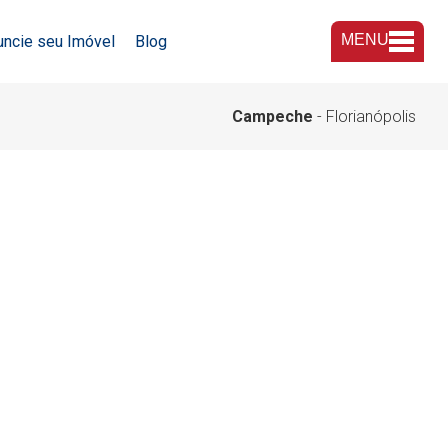
MENU
uncie seu Imóvel
Blog
A Imobiliária
Campeche
- Florianópolis
Nossas Lojas
Trabalhe Conosco