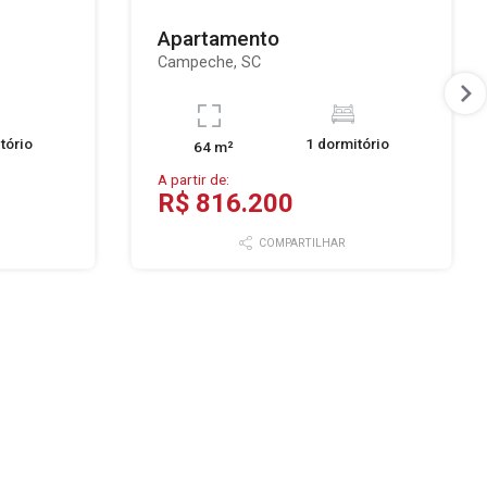
Apartamento
Campeche, SC
tório
1 dormitório
64 m²
A partir de:
R$ 816.200
COMPARTILHAR