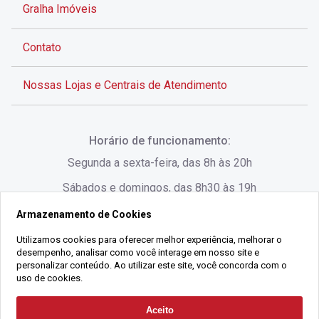
Gralha Imóveis
Contato
Nossas Lojas e Centrais de Atendimento
Rua Alves de Brito, 285 - Centro - Florianópolis - SC
Horário de funcionamento:
(48) 3028-8383
Segunda a sexta-feira, das 8h às 20h
Sábados e domingos, das 8h30 às 19h
Armazenamento de Cookies
Rua Lauro Linhares, 1080 - Trindade, Florianópolis -
SC
Utilizamos cookies para oferecer melhor experiência, melhorar o
desempenho, analisar como você interage em nosso site e
(48) 3220-1045
personalizar conteúdo. Ao utilizar este site, você concorda com o
uso de cookies.
2021 Copyright - Gralha Imóveis CRECI 008060/O - Todos os direitos
Aceito
Solicitar Contato