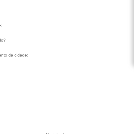
x
do?
nto da cidade: