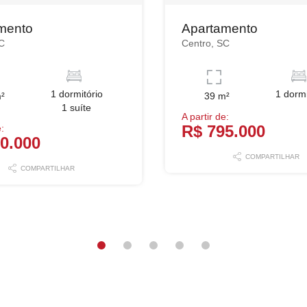
mento
Apartamento
C
Centro, SC
1 dormitório
1 dormi
²
39 m²
1 suíte
A partir de:
R$ 795.000
e:
0.000
COMPARTILHAR
COMPARTILHAR