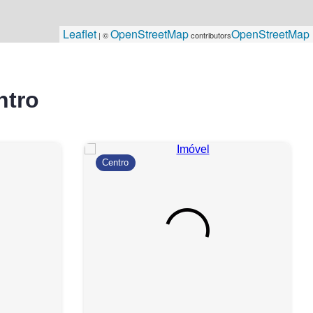
Leaflet
OpenStreetMap
OpenStreetMap
| ©
contributors
ntro
Centro