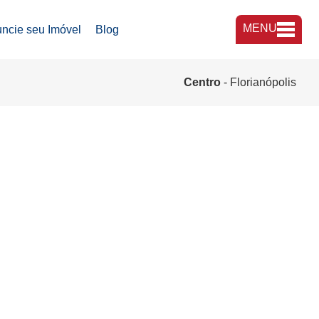
MENU
ncie seu Imóvel
Blog
A Imobiliária
Centro
- Florianópolis
Nossas Lojas
Trabalhe Conosco