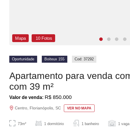
Mapa
10 Fotos
Oportunidade
Boiteux 155
Cod: 37292
Apartamento para venda com
com 39 m²
R$ 850.000
Valor de venda:
Centro, Florianópolis, SC
VER NO MAPA
73m²
1 dormitório
1 banheiro
1 vaga