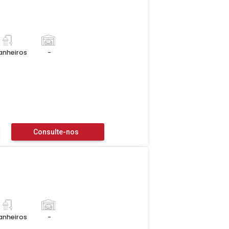
anheiros
-
Consulte-nos
anheiros
-