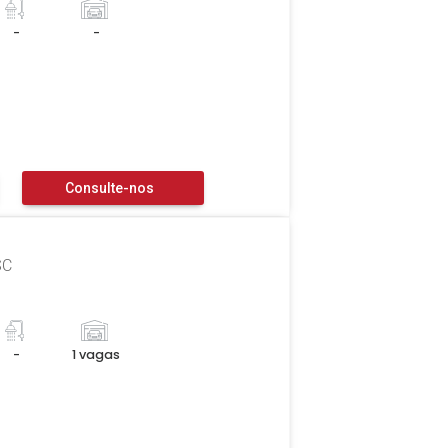
-
-
Consulte-nos
SC
-
1 vagas