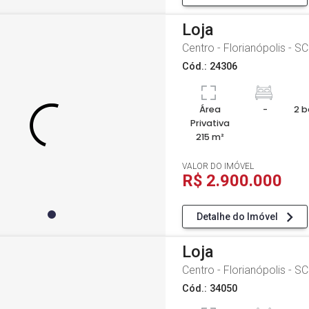
Loja
Centro - Florianópolis - SC
Cód.: 24306
Área
-
2 b
Privativa
215 m²
VALOR DO IMÓVEL
R$ 2.900.000
Detalhe do Imóvel
Loja
Centro - Florianópolis - SC
Cód.: 34050