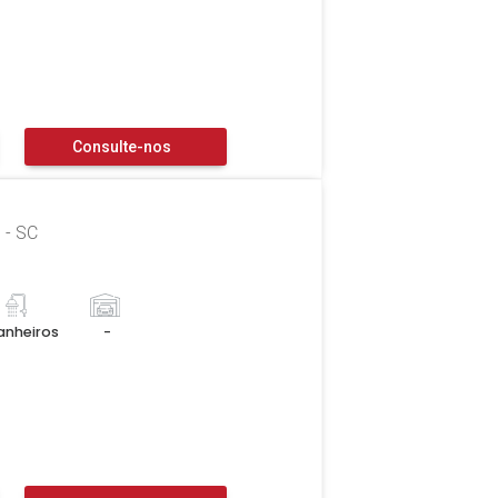
Consulte-nos
 - SC
anheiros
-