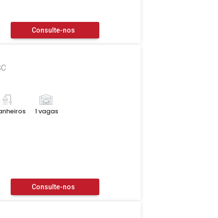
Consulte-nos
SC
anheiros
1 vagas
Consulte-nos