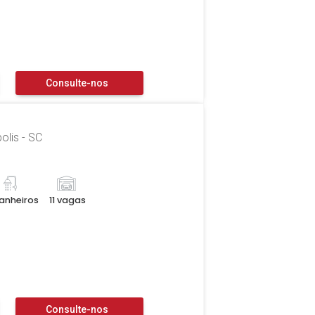
Consulte-nos
olis - SC
anheiros
11 vagas
Consulte-nos