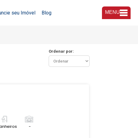
MENU
uncie seu Imóvel
Blog
A Imobiliária
Nossas Lojas
Ordenar por:
Trabalhe Conosco
anheiros
-