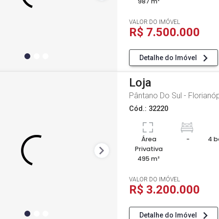
987 m²
VALOR DO IMÓVEL
R$ 7.500.000
Detalhe do Imóvel
Loja
Pântano Do Sul - Florianóp
Cód.: 32220
Área
-
4 b
Privativa
495 m²
VALOR DO IMÓVEL
R$ 3.200.000
Detalhe do Imóvel