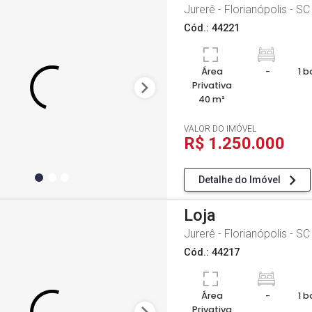
Jurerê - Florianópolis - SC
Cód.: 44221
Área
-
1 b
Privativa
40 m²
VALOR DO IMÓVEL
R$ 1.250.000
Detalhe do Imóvel
Loja
Jurerê - Florianópolis - SC
Cód.: 44217
Área
-
1 b
Privativa