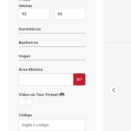
min
max
R$
R$
Dormitórios
Banheiros
Vagas
Área Mínima
m²
Vídeo ou Tour Virtual
Código