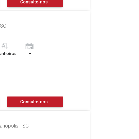
Consulte-nos
- SC
anheiros
-
Consulte-nos
ianópolis - SC