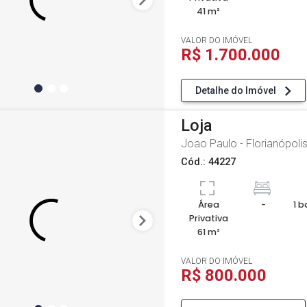
41 m²
VALOR DO IMÓVEL
R$ 1.700.000
Detalhe do Imóvel
Loja
Joao Paulo - Florianópolis
Cód.: 44227
Área
-
1 b
Privativa
61 m²
VALOR DO IMÓVEL
R$ 800.000