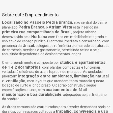
Sobre este Empreendimento
Localizado no Passeio Pedra Branca
, eixo central do bairro
Pedra Branca
Atrium Vista
planejado
, o
está inserido na
primeira rua compartilhada do Brasil
, projeto urbano
Hurbana
desenvolvido pela
com foco em mobilidade integrada e
uso ativo do espaço público. O entorno imediato é consolidado, com
Unisul
presença da
, colégios de referência e uma rede estruturada
de comércio, serviços e gastronomia, permitindo rotina a pé e
reduzindo dependência de deslocamentos longos.
studios e apartamentos
O empreendimento é composto por
de 1 e 2 dormitórios
, com plantas compactas e funcionais,
voltadas à eficiência de uso e liquidez de mercado. As unidades
integração entre ambientes, iluminação natural
priorizam
e ventilação
, com layouts que atendem tanto moradia quanto
locação de curto e longo prazo. O padrão construtivo segue
acabamentos de fácil
especificações atuais, com
manutenção e boa durabilidade
, adequados ao perfil urbano
do produto.
As áreas comuns são estruturadas para atender demandas reais do
trabalho, convivência e uso
dia a dia, com espaços voltados a