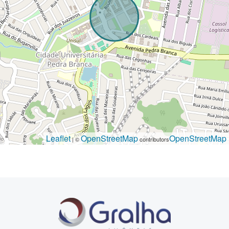
Leaflet
OpenStreetMap
OpenStreetMap
| ©
contributors