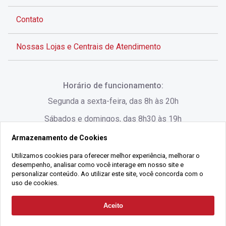
Contato
Nossas Lojas e Centrais de Atendimento
Rua Alves de Brito, 285 - Centro - Florianópolis - SC
Horário de funcionamento:
(48) 3028-8383
Segunda a sexta-feira, das 8h às 20h
Sábados e domingos, das 8h30 às 19h
Armazenamento de Cookies
Rua Lauro Linhares, 1080 - Trindade, Florianópolis -
SC
Utilizamos cookies para oferecer melhor experiência, melhorar o
desempenho, analisar como você interage em nosso site e
(48) 3220-1045
personalizar conteúdo. Ao utilizar este site, você concorda com o
uso de cookies.
2021 Copyright - Gralha Imóveis CRECI 008060/O - Todos os direitos
Aceito
Solicitar Contato
reservados
Alameda César Nascimento, 549, Salas 1, 2 e 3 -
Razão Social:
Gralha Administração e Locação de Imóveis LTDA -