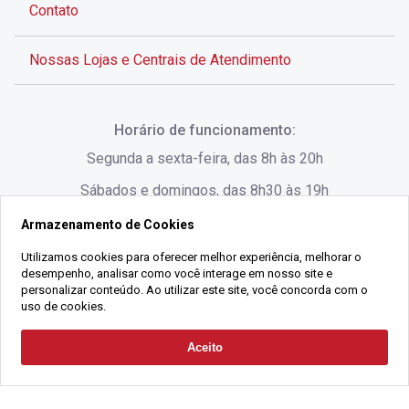
Contato
Nossas Lojas e Centrais de Atendimento
Rua Alves de Brito, 285 - Centro - Florianópolis - SC
Horário de funcionamento:
(48) 3028-8383
Segunda a sexta-feira, das 8h às 20h
Sábados e domingos, das 8h30 às 19h
Armazenamento de Cookies
Rua Lauro Linhares, 1080 - Trindade, Florianópolis -
SC
Utilizamos cookies para oferecer melhor experiência, melhorar o
desempenho, analisar como você interage em nosso site e
(48) 3220-1045
personalizar conteúdo. Ao utilizar este site, você concorda com o
uso de cookies.
2021 Copyright - Gralha Imóveis CRECI 008060/O - Todos os direitos
Aceito
Solicitar Contato
reservados
Alameda César Nascimento, 549, Salas 1, 2 e 3 -
Razão Social:
Gralha Administração e Locação de Imóveis LTDA -
Jurerê, - Florianópolis - SC
CNPJ:
18.091.083/0001-37