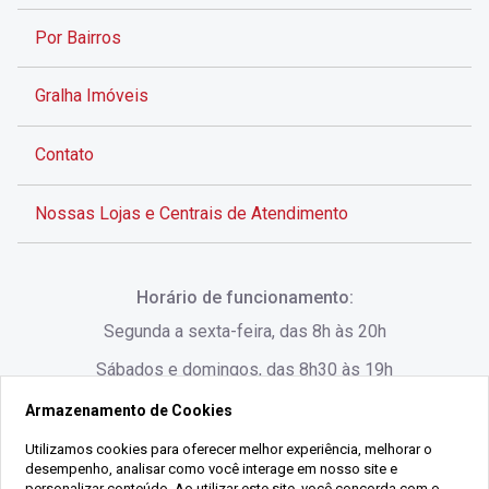
Por Bairros
Gralha Imóveis
Contato
Nossas Lojas e Centrais de Atendimento
Rua Alves de Brito, 285 - Centro - Florianópolis - SC
Horário de funcionamento:
(48) 3028-8383
Segunda a sexta-feira, das 8h às 20h
Sábados e domingos, das 8h30 às 19h
Armazenamento de Cookies
Rua Lauro Linhares, 1080 - Trindade, Florianópolis -
SC
Utilizamos cookies para oferecer melhor experiência, melhorar o
desempenho, analisar como você interage em nosso site e
(48) 3220-1045
personalizar conteúdo. Ao utilizar este site, você concorda com o