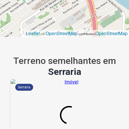
Leaflet
OpenStreetMap
OpenStreetMap
| ©
contributors
Terreno semelhantes em
Serraria
Serraria