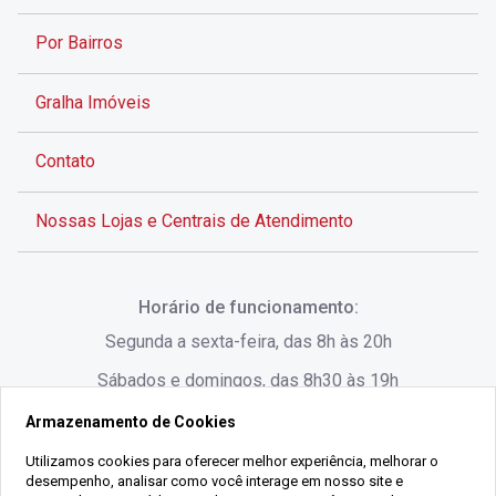
Por Bairros
Gralha Imóveis
Contato
Nossas Lojas e Centrais de Atendimento
Rua Alves de Brito, 285 - Centro - Florianópolis - SC
Horário de funcionamento:
(48) 3028-8383
Segunda a sexta-feira, das 8h às 20h
Sábados e domingos, das 8h30 às 19h
Armazenamento de Cookies
Rua Lauro Linhares, 1080 - Trindade, Florianópolis -
SC
Utilizamos cookies para oferecer melhor experiência, melhorar o
desempenho, analisar como você interage em nosso site e
(48) 3220-1045