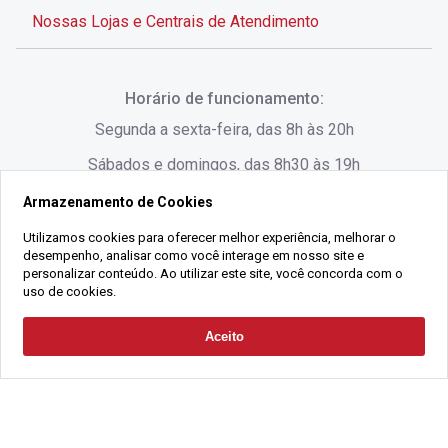
Nossas Lojas e Centrais de Atendimento
Rua Alves de Brito, 285 - Centro - Florianópolis - SC
Horário de funcionamento:
(48) 3028-8383
Segunda a sexta-feira, das 8h às 20h
Sábados e domingos, das 8h30 às 19h
Armazenamento de Cookies
Rua Lauro Linhares, 1080 - Trindade, Florianópolis -
SC
Utilizamos cookies para oferecer melhor experiência, melhorar o
desempenho, analisar como você interage em nosso site e
(48) 3220-1045
personalizar conteúdo. Ao utilizar este site, você concorda com o
uso de cookies.
2021 Copyright - Gralha Imóveis CRECI 008060/O - Todos os direitos
Aceito
Solicitar Contato
reservados
Alameda César Nascimento, 549, Salas 1, 2 e 3 -
Razão Social:
Gralha Administração e Locação de Imóveis LTDA -
Jurerê, - Florianópolis - SC
CNPJ:
18.091.083/0001-37
(48) 3220-1180