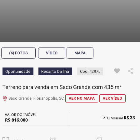
(6) FOTOS
VÍDEO
MAPA
Oportunidade
Recanto Da Ilha
Cod: 42975
Terreno para venda em Saco Grande com 435 m²
Saco Grande, Florianópolis, SC
VER NO MAPA
VER VÍDEO
VALOR DO IMÓVEL
R$ 33
IPTU Mensal
R$ 816.000