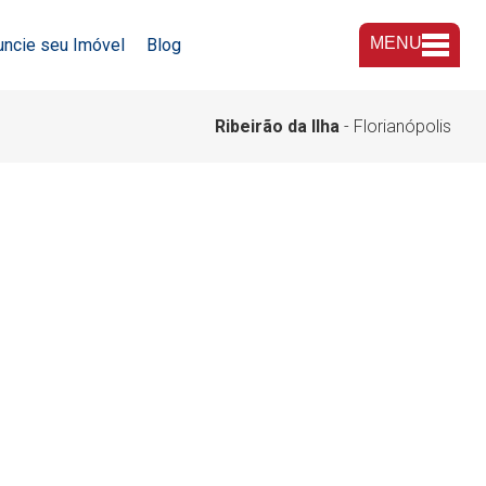
MENU
uncie seu Imóvel
Blog
A Imobiliária
Ribeirão da Ilha
- Florianópolis
Nossas Lojas
Trabalhe Conosco