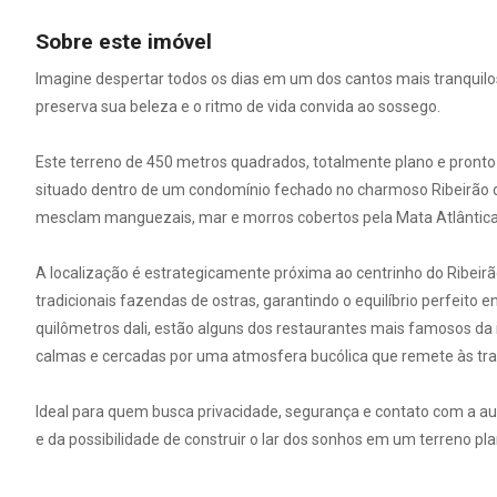
Sobre este imóvel
Imagine despertar todos os dias em um dos cantos mais tranquilos 
preserva sua beleza e o ritmo de vida convida ao sossego.
Este terreno de 450 metros quadrados, totalmente plano e pronto 
situado dentro de um condomínio fechado no charmoso Ribeirão da
mesclam manguezais, mar e morros cobertos pela Mata Atlântica
A localização é estrategicamente próxima ao centrinho do Ribeirã
tradicionais fazendas de ostras, garantindo o equilíbrio perfeito e
quilômetros dali, estão alguns dos restaurantes mais famosos da 
calmas e cercadas por uma atmosfera bucólica que remete às tra
Ideal para quem busca privacidade, segurança e contato com a aut
e da possibilidade de construir o lar dos sonhos em um terreno pl