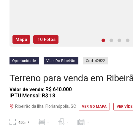
Mapa
10 Fotos
Oportunidade
Vilas Do Ribeirão
Cod: 42822
Terreno para venda em Ribeir
R$ 640.000
Valor de venda:
IPTU Mensal: R$ 18
Ribeirão da Ilha, Florianópolis, SC
VER NO MAPA
VER VÍD
450m²
-
-
-