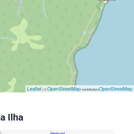
Leaflet
OpenStreetMap
OpenStreetMap
| ©
contributors
a Ilha