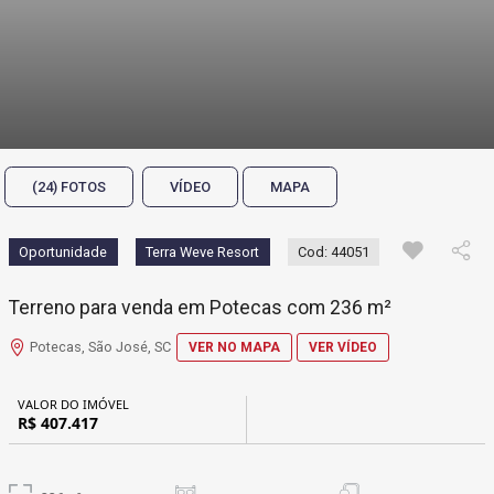
(24) FOTOS
VÍDEO
MAPA
Oportunidade
Terra Weve Resort
Cod: 44051
Terreno para venda em Potecas com 236 m²
Potecas, São José, SC
VER NO MAPA
VER VÍDEO
VALOR DO IMÓVEL
R$ 407.417