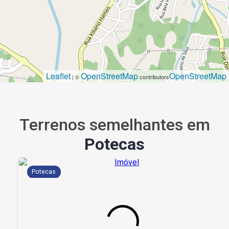
Leaflet
OpenStreetMap
OpenStreetMap
| ©
contributors
Terrenos semelhantes em
Potecas
Potecas