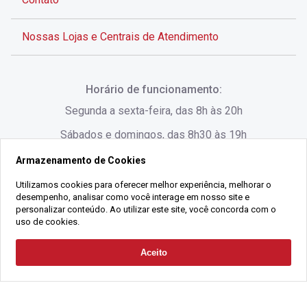
Nossas Lojas e Centrais de Atendimento
Rua Alves de Brito, 285 - Centro - Florianópolis - SC
Horário de funcionamento:
(48) 3028-8383
Segunda a sexta-feira, das 8h às 20h
Sábados e domingos, das 8h30 às 19h
Armazenamento de Cookies
Rua Lauro Linhares, 1080 - Trindade, Florianópolis -
SC
Utilizamos cookies para oferecer melhor experiência, melhorar o
desempenho, analisar como você interage em nosso site e
(48) 3220-1045
personalizar conteúdo. Ao utilizar este site, você concorda com o
uso de cookies.
2021 Copyright - Gralha Imóveis CRECI 008060/O - Todos os direitos
Aceito
Solicitar Contato
reservados
Alameda César Nascimento, 549, Salas 1, 2 e 3 -
Razão Social:
Gralha Administração e Locação de Imóveis LTDA -
Jurerê, - Florianópolis - SC
CNPJ:
18.091.083/0001-37
(48) 3220-1180