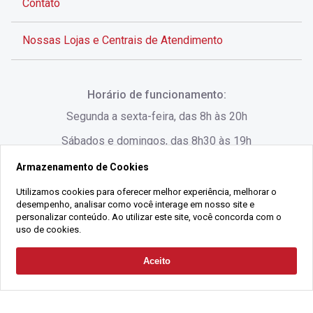
Contato
Nossas Lojas e Centrais de Atendimento
Rua Alves de Brito, 285 - Centro - Florianópolis - SC
Horário de funcionamento:
(48) 3028-8383
Segunda a sexta-feira, das 8h às 20h
Sábados e domingos, das 8h30 às 19h
Armazenamento de Cookies
Rua Lauro Linhares, 1080 - Trindade, Florianópolis -
SC
Utilizamos cookies para oferecer melhor experiência, melhorar o
desempenho, analisar como você interage em nosso site e
(48) 3220-1045
personalizar conteúdo. Ao utilizar este site, você concorda com o
uso de cookies.
2021 Copyright - Gralha Imóveis CRECI 008060/O - Todos os direitos
Aceito
Solicitar Contato
reservados
Alameda César Nascimento, 549, Salas 1, 2 e 3 -
Razão Social:
Gralha Administração e Locação de Imóveis LTDA -
Jurerê, - Florianópolis - SC
CNPJ:
18.091.083/0001-37
(48) 3220-1180