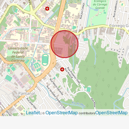
Leaflet
OpenStreetMap
OpenStreetMap
| ©
contributors