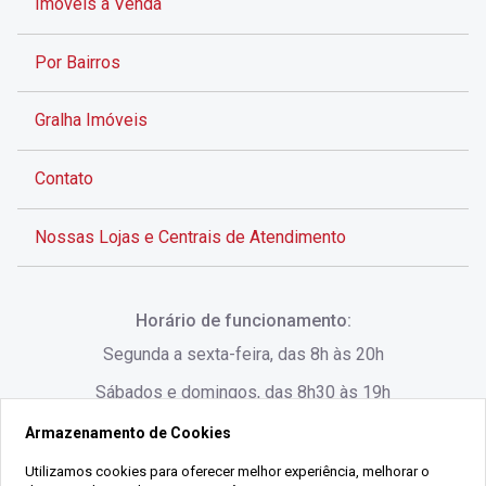
Imóveis à Venda
Por Bairros
Gralha Imóveis
Contato
Nossas Lojas e Centrais de Atendimento
Rua Alves de Brito, 285 - Centro - Florianópolis - SC
Horário de funcionamento:
(48) 3028-8383
Segunda a sexta-feira, das 8h às 20h
Sábados e domingos, das 8h30 às 19h
Armazenamento de Cookies
Rua Lauro Linhares, 1080 - Trindade, Florianópolis -
SC
Utilizamos cookies para oferecer melhor experiência, melhorar o