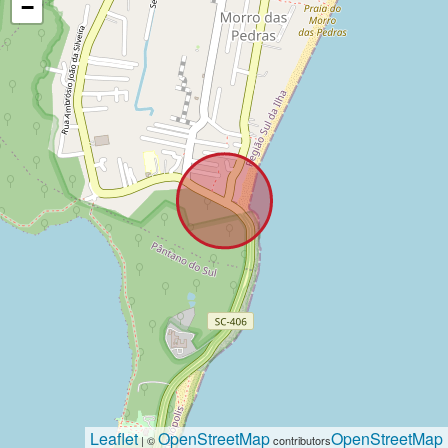
−
Leaflet
OpenStreetMap
OpenStreetMap
| ©
contributors