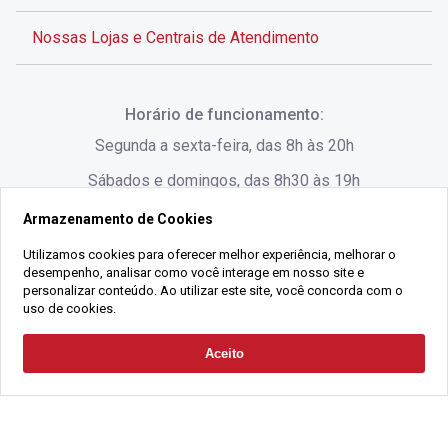
Nossas Lojas e Centrais de Atendimento
Rua Alves de Brito, 285 - Centro - Florianópolis - SC
Horário de funcionamento:
(48) 3028-8383
Segunda a sexta-feira, das 8h às 20h
Sábados e domingos, das 8h30 às 19h
Armazenamento de Cookies
Rua Lauro Linhares, 1080 - Trindade, Florianópolis -
SC
Utilizamos cookies para oferecer melhor experiência, melhorar o
desempenho, analisar como você interage em nosso site e
(48) 3220-1045
personalizar conteúdo. Ao utilizar este site, você concorda com o
uso de cookies.
2021 Copyright - Gralha Imóveis CRECI 008060/O - Todos os direitos
Aceito
Solicitar Contato
reservados
Alameda César Nascimento, 549, Salas 1, 2 e 3 -
Razão Social:
Gralha Administração e Locação de Imóveis LTDA -
Jurerê, - Florianópolis - SC
CNPJ:
18.091.083/0001-37
(48) 3220-1180