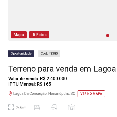
Mapa
5 Fotos
Oportunidade
Cod: 43380
Terreno para venda em Lago
R$ 2.400.000
Valor de venda:
IPTU Mensal: R$ 165
Lagoa Da Conceição, Florianópolis, SC
VER NO MAPA
745m²
-
-
-