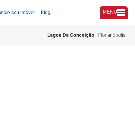
MENU
uncie seu Imóvel
Blog
A Imobiliária
Lagoa Da Conceição
- Florianópolis
Nossas Lojas
Trabalhe Conosco