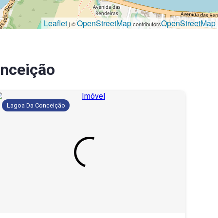
Leaflet
OpenStreetMap
OpenStreetMap
| ©
contributors
nceição
Lagoa Da Conceição