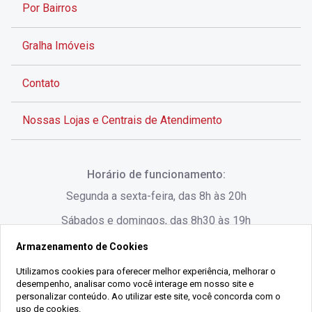
Por Bairros
Gralha Imóveis
Contato
Nossas Lojas e Centrais de Atendimento
Rua Alves de Brito, 285 - Centro - Florianópolis - SC
Horário de funcionamento:
(48) 3028-8383
Segunda a sexta-feira, das 8h às 20h
Sábados e domingos, das 8h30 às 19h
Armazenamento de Cookies
Rua Lauro Linhares, 1080 - Trindade, Florianópolis -
SC
Utilizamos cookies para oferecer melhor experiência, melhorar o
desempenho, analisar como você interage em nosso site e
(48) 3220-1045
personalizar conteúdo. Ao utilizar este site, você concorda com o
uso de cookies.