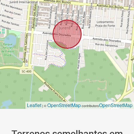
Leaflet
OpenStreetMap
OpenStreetMap
| ©
contributors
Terrenos semelhantes em