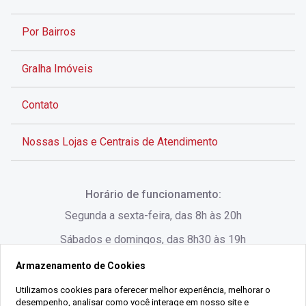
Por Bairros
Gralha Imóveis
Contato
Nossas Lojas e Centrais de Atendimento
Rua Alves de Brito, 285 - Centro - Florianópolis - SC
Horário de funcionamento:
(48) 3028-8383
Segunda a sexta-feira, das 8h às 20h
Sábados e domingos, das 8h30 às 19h
Armazenamento de Cookies
Rua Lauro Linhares, 1080 - Trindade, Florianópolis -
SC
Utilizamos cookies para oferecer melhor experiência, melhorar o
desempenho, analisar como você interage em nosso site e
(48) 3220-1045