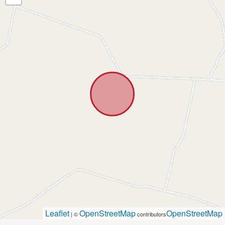
Leaflet
OpenStreetMap
OpenStreetMap
| ©
contributors