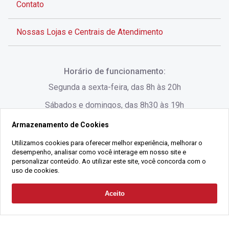
Contato
Nossas Lojas e Centrais de Atendimento
Rua Alves de Brito, 285 - Centro - Florianópolis - SC
Horário de funcionamento:
(48) 3028-8383
Segunda a sexta-feira, das 8h às 20h
Sábados e domingos, das 8h30 às 19h
Armazenamento de Cookies
Rua Lauro Linhares, 1080 - Trindade, Florianópolis -
SC
Utilizamos cookies para oferecer melhor experiência, melhorar o
desempenho, analisar como você interage em nosso site e
(48) 3220-1045
personalizar conteúdo. Ao utilizar este site, você concorda com o
uso de cookies.
2021 Copyright - Gralha Imóveis CRECI 008060/O - Todos os direitos
Aceito
Solicitar Contato
reservados
Alameda César Nascimento, 549, Salas 1, 2 e 3 -
Razão Social:
Gralha Administração e Locação de Imóveis LTDA -
Jurerê, - Florianópolis - SC
CNPJ:
18.091.083/0001-37