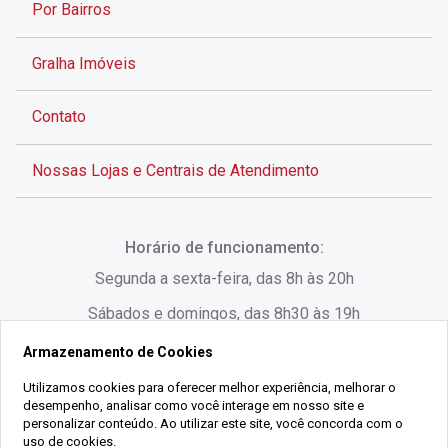
Por Bairros
Gralha Imóveis
Contato
Nossas Lojas e Centrais de Atendimento
Rua Alves de Brito, 285 - Centro - Florianópolis - SC
Horário de funcionamento:
(48) 3028-8383
Segunda a sexta-feira, das 8h às 20h
Sábados e domingos, das 8h30 às 19h
Armazenamento de Cookies
Rua Lauro Linhares, 1080 - Trindade, Florianópolis -
SC
Utilizamos cookies para oferecer melhor experiência, melhorar o
desempenho, analisar como você interage em nosso site e
(48) 3220-1045
personalizar conteúdo. Ao utilizar este site, você concorda com o
uso de cookies.