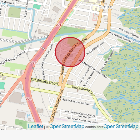
Leaflet
OpenStreetMap
OpenStreetMap
| ©
contributors