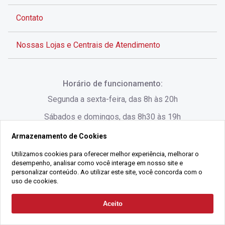
Contato
Nossas Lojas e Centrais de Atendimento
Rua Alves de Brito, 285 - Centro - Florianópolis - SC
Horário de funcionamento:
(48) 3028-8383
Segunda a sexta-feira, das 8h às 20h
Sábados e domingos, das 8h30 às 19h
Armazenamento de Cookies
Rua Lauro Linhares, 1080 - Trindade, Florianópolis -
SC
Utilizamos cookies para oferecer melhor experiência, melhorar o
desempenho, analisar como você interage em nosso site e
(48) 3220-1045
personalizar conteúdo. Ao utilizar este site, você concorda com o
uso de cookies.
2021 Copyright - Gralha Imóveis CRECI 008060/O - Todos os direitos
Aceito
Solicitar Contato
reservados
Alameda César Nascimento, 549, Salas 1, 2 e 3 -
Razão Social:
Gralha Administração e Locação de Imóveis LTDA -