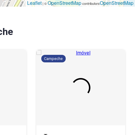
Leaflet
OpenStreetMap
OpenStreetMap
| ©
contributors
che
Campeche