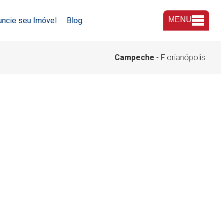
MENU
uncie seu Imóvel
Blog
A Imobiliária
Campeche
- Florianópolis
Nossas Lojas
Trabalhe Conosco