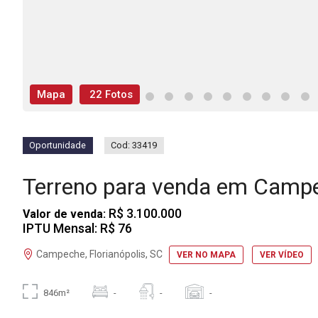
Mapa
22 Fotos
Oportunidade
Cod: 33419
Terreno para venda em Camp
R$ 3.100.000
Valor de venda:
IPTU Mensal: R$ 76
Campeche, Florianópolis, SC
VER NO MAPA
VER VÍDEO
846m²
-
-
-