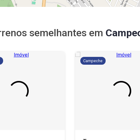
rrenos semelhantes em
Campe
e
Campeche