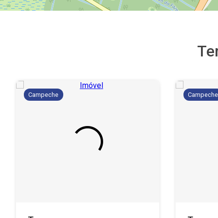
Te
Campeche
Campech