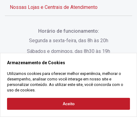
Nossas Lojas e Centrais de Atendimento
Rua Alves de Brito, 285 - Centro - Florianópolis - SC
Horário de funcionamento:
(48) 3028-8383
Segunda a sexta-feira, das 8h às 20h
Sábados e domingos, das 8h30 às 19h
Armazenamento de Cookies
Rua Lauro Linhares, 1080 - Trindade, Florianópolis -
SC
Utilizamos cookies para oferecer melhor experiência, melhorar o
desempenho, analisar como você interage em nosso site e
(48) 3220-1045
personalizar conteúdo. Ao utilizar este site, você concorda com o
uso de cookies.
2021 Copyright - Gralha Imóveis CRECI 008060/O - Todos os direitos
Aceito
Solicitar Contato
reservados
Alameda César Nascimento, 549, Salas 1, 2 e 3 -
Razão Social:
Gralha Administração e Locação de Imóveis LTDA -
Jurerê, - Florianópolis - SC
CNPJ:
18.091.083/0001-37
(48) 3220-1180