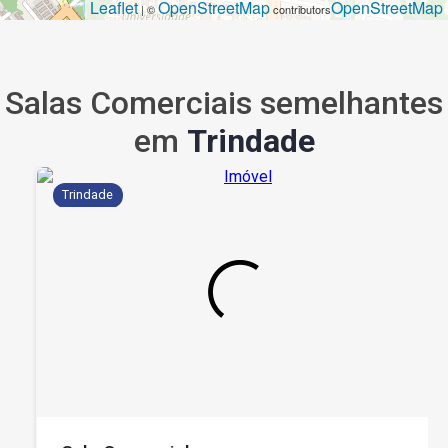
Leaflet
OpenStreetMap
OpenStreetMap
| ©
contributors
Salas Comerciais semelhantes
em
Trindade
Trindade