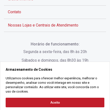
Contato
Nossas Lojas e Centrais de Atendimento
Rua Alves de Brito, 285 - Centro - Florianópolis - SC
Horário de funcionamento:
(48) 3028-8383
Segunda a sexta-feira, das 8h às 20h
Sábados e domingos, das 8h30 às 19h
Armazenamento de Cookies
Rua Lauro Linhares, 1080 - Trindade, Florianópolis -
SC
Utilizamos cookies para oferecer melhor experiência, melhorar o
desempenho, analisar como você interage em nosso site e
(48) 3220-1045
personalizar conteúdo. Ao utilizar este site, você concorda com o
uso de cookies.
2021 Copyright - Gralha Imóveis CRECI 008060/O - Todos os direitos
Aceito
Solicitar Contato
reservados
Alameda César Nascimento, 549, Salas 1, 2 e 3 -
Razão Social:
Gralha Administração e Locação de Imóveis LTDA -