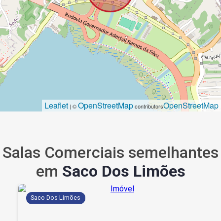
Leaflet
OpenStreetMap
OpenStreetMap
| ©
contributors
Salas Comerciais semelhantes
em
Saco Dos Limões
Saco Dos Limões