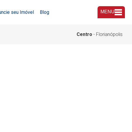
MENU
uncie seu Imóvel
Blog
A Imobiliária
Centro
- Florianópolis
Nossas Lojas
Trabalhe Conosco