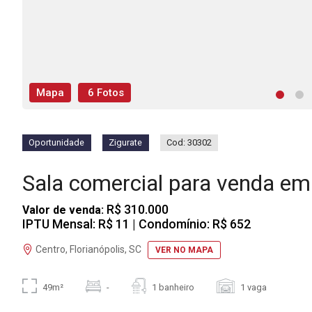
Mapa
6 Fotos
Oportunidade
Zigurate
Cod: 30302
Sala comercial para venda e
R$ 310.000
Valor de venda:
IPTU Mensal: R$ 11
| Condomínio: R$ 652
Centro, Florianópolis, SC
VER NO MAPA
49m²
-
1 banheiro
1 vaga