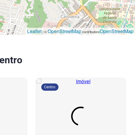
Leaflet
OpenStreetMap
OpenStreetMap
| ©
contributors
entro
Centro