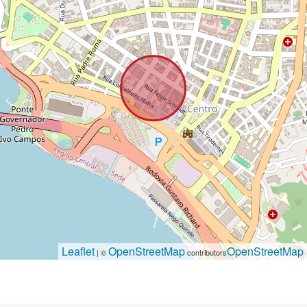
Leaflet
OpenStreetMap
OpenStreetMap
| ©
contributors