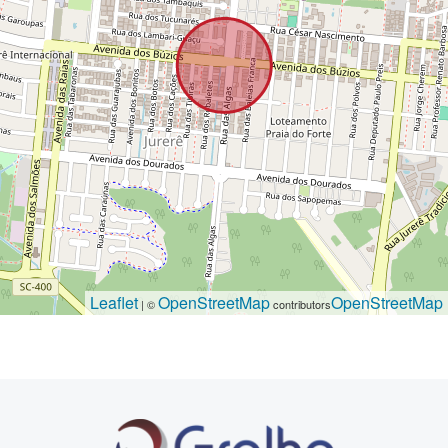
Leaflet
OpenStreetMap
OpenStreetMap
| ©
contributors