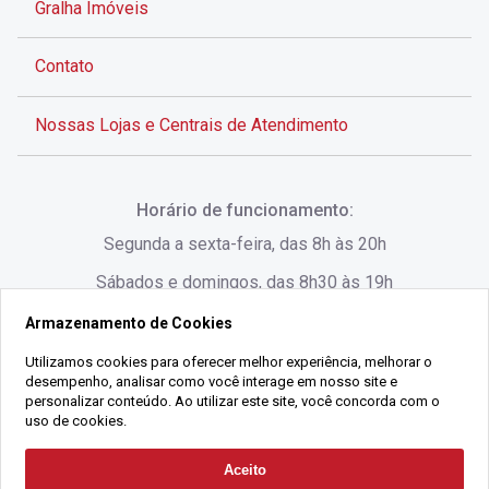
Gralha Imóveis
Contato
Nossas Lojas e Centrais de Atendimento
Rua Alves de Brito, 285 - Centro - Florianópolis - SC
Horário de funcionamento:
(48) 3028-8383
Segunda a sexta-feira, das 8h às 20h
Sábados e domingos, das 8h30 às 19h
Armazenamento de Cookies
Rua Lauro Linhares, 1080 - Trindade, Florianópolis -
SC
Utilizamos cookies para oferecer melhor experiência, melhorar o
desempenho, analisar como você interage em nosso site e
(48) 3220-1045
personalizar conteúdo. Ao utilizar este site, você concorda com o
uso de cookies.
2021 Copyright - Gralha Imóveis CRECI 008060/O - Todos os direitos
Aceito
Solicitar Contato
reservados