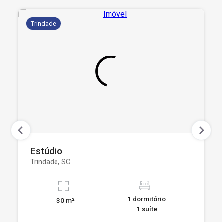
Trindade
Estúdio
Trindade, SC
1 dormitório
30 m²
1 suíte