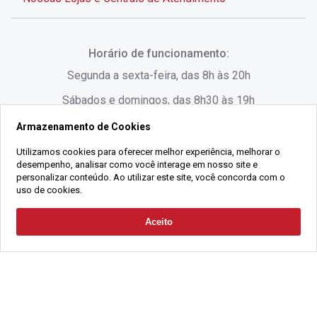
Rua Alves de Brito, 285 - Centro - Florianópolis - SC
Horário de funcionamento:
(48) 3028-8383
Segunda a sexta-feira, das 8h às 20h
Sábados e domingos, das 8h30 às 19h
Armazenamento de Cookies
Rua Lauro Linhares, 1080 - Trindade, Florianópolis -
SC
Utilizamos cookies para oferecer melhor experiência, melhorar o
desempenho, analisar como você interage em nosso site e
(48) 3220-1045
personalizar conteúdo. Ao utilizar este site, você concorda com o
uso de cookies.
2021 Copyright - Gralha Imóveis CRECI 008060/O - Todos os direitos
Aceito
Solicitar Contato
reservados
Alameda César Nascimento, 549, Salas 1, 2 e 3 -
Razão Social:
Gralha Administração e Locação de Imóveis LTDA -
Jurerê, - Florianópolis - SC
CNPJ:
18.091.083/0001-37
(48) 3220-1180