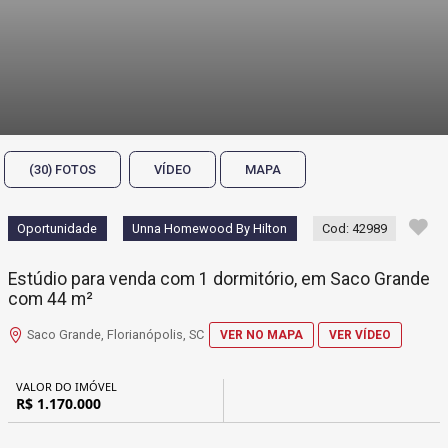
(30) FOTOS
VÍDEO
MAPA
Oportunidade
Unna Homewood By Hilton
Cod: 42989
Estúdio para venda com 1 dormitório, em Saco Grande
com 44 m²
Saco Grande, Florianópolis, SC
VER NO MAPA
VER VÍDEO
VALOR DO IMÓVEL
R$ 1.170.000