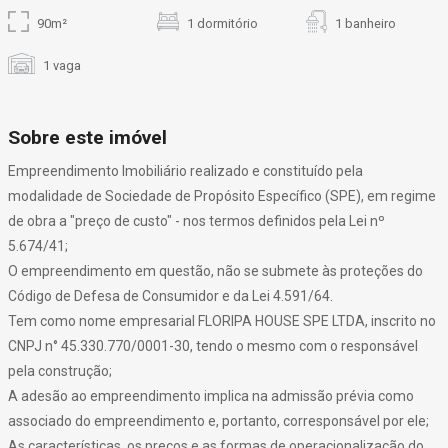
90m²
1 dormitório
1 banheiro
1 vaga
Sobre este imóvel
Empreendimento Imobiliário realizado e constituído pela
modalidade de Sociedade de Propósito Específico (SPE), em regime
de obra a "preço de custo" - nos termos definidos pela Lei nº
5.674/41;
O empreendimento em questão, não se submete às proteções do
Código de Defesa de Consumidor e da Lei 4.591/64.
Tem como nome empresarial FLORIPA HOUSE SPE LTDA, inscrito no
CNPJ n° 45.330.770/0001-30, tendo o mesmo com o responsável
pela construção;
A adesão ao empreendimento implica na admissão prévia como
associado do empreendimento e, portanto, corresponsável por ele;
As características, os preços e as formas de operacionalização do