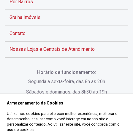
Por Bairros
Gralha Imóveis
Contato
Nossas Lojas e Centrais de Atendimento
Rua Alves de Brito, 285 - Centro - Florianópolis - SC
Horário de funcionamento:
(48) 3028-8383
Segunda a sexta-feira, das 8h às 20h
Sábados e domingos, das 8h30 às 19h
Armazenamento de Cookies
Rua Lauro Linhares, 1080 - Trindade, Florianópolis -
SC
Utilizamos cookies para oferecer melhor experiência, melhorar o
desempenho, analisar como você interage em nosso site e
(48) 3220-1045
personalizar conteúdo. Ao utilizar este site, você concorda com o
uso de cookies.