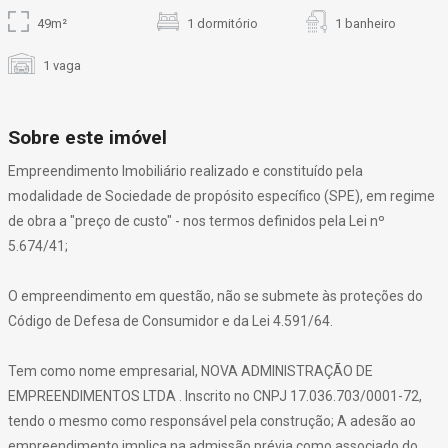
49m²
1 dormitório
1 banheiro
1 vaga
Sobre este imóvel
Empreendimento Imobiliário realizado e constituído pela
modalidade de Sociedade de propósito específico (SPE), em regime
de obra a "preço de custo" - nos termos definidos pela Lei nº
5.674/41;
O empreendimento em questão, não se submete às proteções do
Código de Defesa de Consumidor e da Lei 4.591/64.
Tem como nome empresarial, NOVA ADMINISTRAÇÃO DE
EMPREENDIMENTOS LTDA . Inscrito no CNPJ 17.036.703/0001-72,
tendo o mesmo como responsável pela construção; A adesão ao
empreendimento implica na admissão prévia como associado do