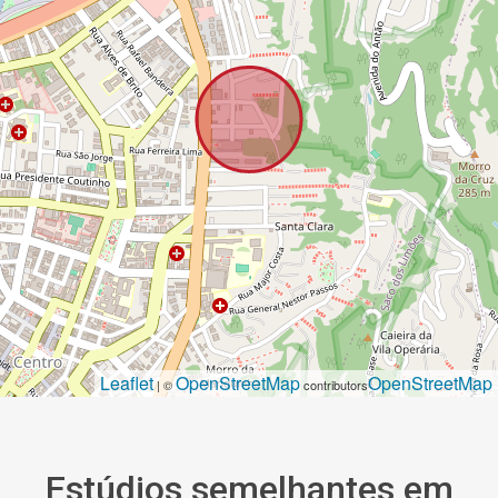
Leaflet
OpenStreetMap
OpenStreetMap
| ©
contributors
Estúdios semelhantes em