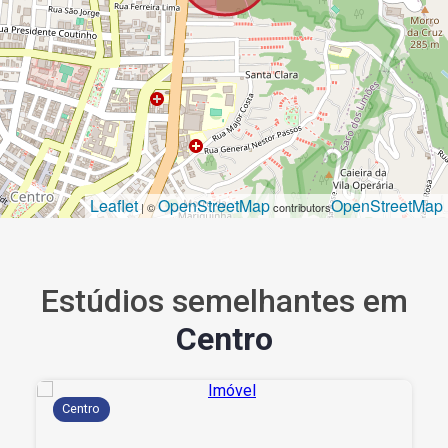
Leaflet
OpenStreetMap
OpenStreetMap
| ©
contributors
Estúdios semelhantes em
Centro
Centro