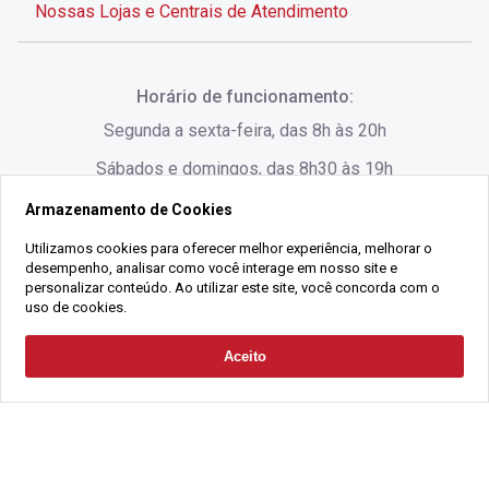
Nossas Lojas e Centrais de Atendimento
Rua Alves de Brito, 285 - Centro - Florianópolis - SC
Horário de funcionamento:
(48) 3028-8383
Segunda a sexta-feira, das 8h às 20h
Sábados e domingos, das 8h30 às 19h
Armazenamento de Cookies
Rua Lauro Linhares, 1080 - Trindade, Florianópolis -
SC
Utilizamos cookies para oferecer melhor experiência, melhorar o
desempenho, analisar como você interage em nosso site e
(48) 3220-1045
personalizar conteúdo. Ao utilizar este site, você concorda com o
uso de cookies.
2021 Copyright - Gralha Imóveis CRECI 008060/O - Todos os direitos
Aceito
Solicitar Contato
reservados
Alameda César Nascimento, 549, Salas 1, 2 e 3 -
Razão Social:
Gralha Administração e Locação de Imóveis LTDA -
Jurerê, - Florianópolis - SC
CNPJ:
18.091.083/0001-37
(48) 3220-1180