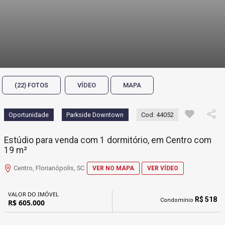
(22) FOTOS
VÍDEO
MAPA
Oportunidade
Parkside Downtown
Cod: 44052
Estúdio para venda com 1 dormitório, em Centro com
19 m²
Centro, Florianópolis, SC
VER NO MAPA
VER VÍDEO
VALOR DO IMÓVEL
R$ 518
Condomínio
R$ 605.000