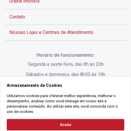
Gralha Imóveis
Contato
Nossas Lojas e Centrais de Atendimento
Rua Alves de Brito, 285 - Centro - Florianópolis - SC
Horário de funcionamento:
(48) 3028-8383
Segunda a sexta-feira, das 8h às 20h
Sábados e domingos, das 8h30 às 19h
Armazenamento de Cookies
Rua Lauro Linhares, 1080 - Trindade, Florianópolis -
SC
Utilizamos cookies para oferecer melhor experiência, melhorar o
desempenho, analisar como você interage em nosso site e
(48) 3220-1045
personalizar conteúdo. Ao utilizar este site, você concorda com o
uso de cookies.
2021 Copyright - Gralha Imóveis CRECI 008060/O - Todos os direitos
Aceito
Solicitar Contato
reservados