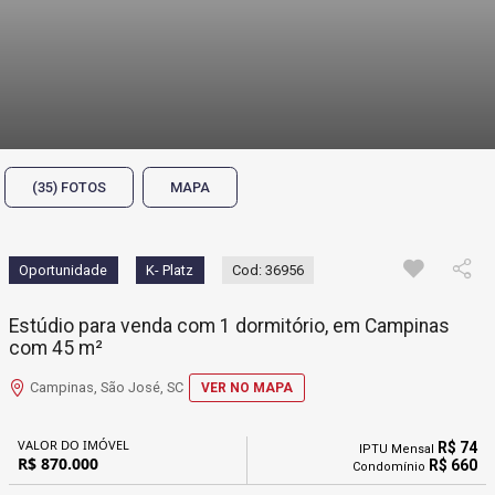
(35) FOTOS
MAPA
Oportunidade
K- Platz
Cod: 36956
Estúdio para venda com 1 dormitório, em Campinas
com 45 m²
Campinas, São José, SC
VER NO MAPA
VALOR DO IMÓVEL
R$ 74
IPTU Mensal
R$ 870.000
R$ 660
Condomínio