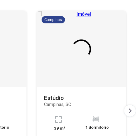
Campinas
Estúdio
Campinas, SC
tório
1 dormitório
39 m²