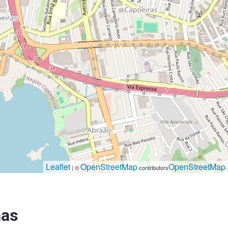
Leaflet
OpenStreetMap
OpenStreetMap
| ©
contributors
as