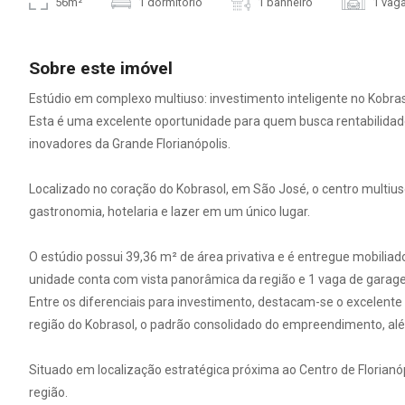
56m²
1 dormitório
1 banheiro
1 vag
Sobre este imóvel
Estúdio em complexo multiuso: investimento inteligente no Kobras
Esta é uma excelente oportunidade para quem busca rentabilida
inovadores da Grande Florianópolis.
Localizado no coração do Kobrasol, em São José, o centro multiu
gastronomia, hotelaria e lazer em um único lugar.
O estúdio possui 39,36 m² de área privativa e é entregue mobilia
unidade conta com vista panorâmica da região e 1 vaga de garag
Entre os diferenciais para investimento, destacam-se o excelente
região do Kobrasol, o padrão consolidado do empreendimento, além 
Situado em localização estratégica próxima ao Centro de Florianópol
região.