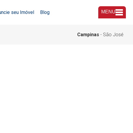
MENU
uncie seu Imóvel
Blog
A Imobiliária
Campinas
- São José
Nossas Lojas
Trabalhe Conosco