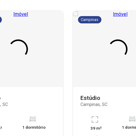
Campinas
o
Estúdio
, SC
Campinas, SC
1 dormitório
1 dormi
²
39 m²