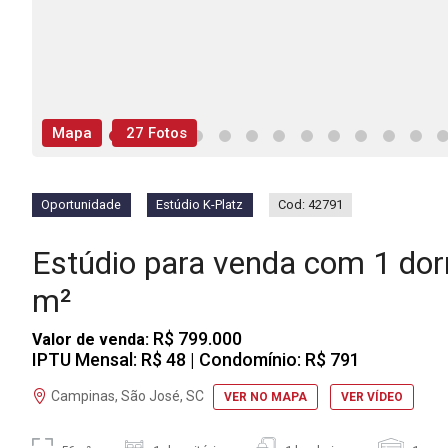
Mapa
27 Fotos
Oportunidade
Estúdio K-Platz
Cod: 42791
Estúdio para venda com 1 do
m²
R$ 799.000
Valor de venda:
IPTU Mensal: R$ 48
| Condomínio: R$ 791
Campinas, São José, SC
VER NO MAPA
VER VÍDEO