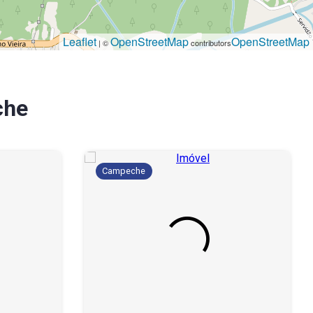
Leaflet
OpenStreetMap
OpenStreetMap
| ©
contributors
che
Campeche