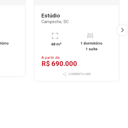
Estúdio
Campeche, SC
tório
1 dormitório
48 m²
1 suíte
A partir de:
R$ 690.000
COMPARTILHAR