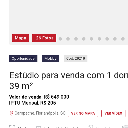
Mapa
26 Fotos
Oportunidade
Mobby
Cod: 29219
Estúdio para venda com 1 do
39 m²
R$ 649.000
Valor de venda:
IPTU Mensal: R$ 205
Campeche, Florianópolis, SC
VER NO MAPA
VER VÍDEO