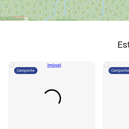
Es
Campeche
Campech