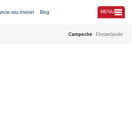
MENU
uncie seu Imóvel
Blog
A Imobiliária
Campeche
- Florianópolis
Nossas Lojas
Trabalhe Conosco