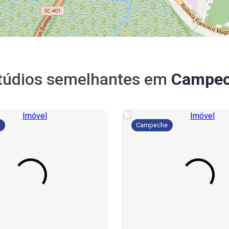
túdios semelhantes em
Campe
e
Campeche