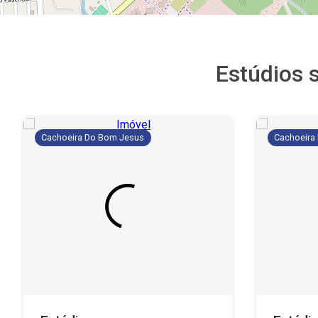
Estúdios
Cachoeira Do Bom Jesus
Cachoeira