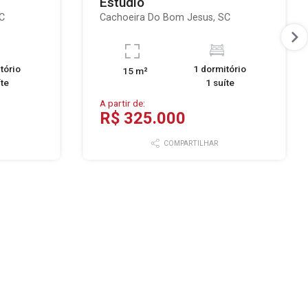
Estúdio
C
Cachoeira Do Bom Jesus, SC
tório
1 dormitório
15 m²
íte
1 suíte
A partir de:
R$ 325.000
COMPARTILHAR