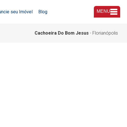
MENU
uncie seu Imóvel
Blog
A Imobiliária
Cachoeira Do Bom Jesus
- Florianópolis
Nossas Lojas
Trabalhe Conosco