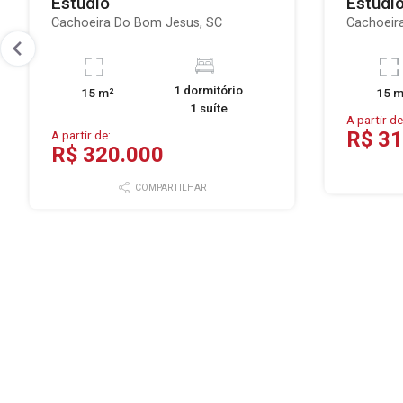
Estúdio
Estúdi
Cachoeira Do Bom Jesus, SC
Cachoeir
1 dormitório
15 m²
15 m
1 suíte
A partir de
R$ 31
A partir de:
R$ 320.000
COMPARTILHAR