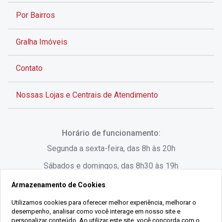
Por Bairros
Gralha Imóveis
Contato
Nossas Lojas e Centrais de Atendimento
Rua Alves de Brito, 285 - Centro - Florianópolis - SC
Horário de funcionamento:
(48) 3028-8383
Segunda a sexta-feira, das 8h às 20h
Sábados e domingos, das 8h30 às 19h
Armazenamento de Cookies
Rua Lauro Linhares, 1080 - Trindade, Florianópolis -
SC
Utilizamos cookies para oferecer melhor experiência, melhorar o
desempenho, analisar como você interage em nosso site e
(48) 3220-1045
personalizar conteúdo. Ao utilizar este site, você concorda com o