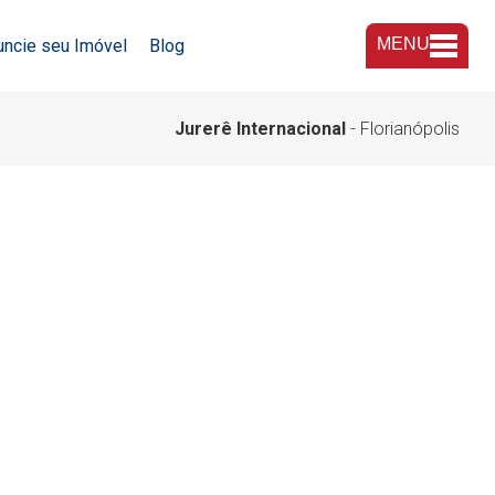
MENU
uncie seu Imóvel
Blog
A Imobiliária
Jurerê Internacional
- Florianópolis
Nossas Lojas
Trabalhe Conosco