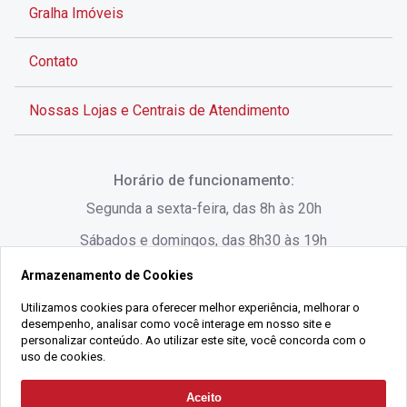
Gralha Imóveis
Contato
Nossas Lojas e Centrais de Atendimento
Rua Alves de Brito, 285 - Centro - Florianópolis - SC
Horário de funcionamento:
(48) 3028-8383
Segunda a sexta-feira, das 8h às 20h
Sábados e domingos, das 8h30 às 19h
Armazenamento de Cookies
Rua Lauro Linhares, 1080 - Trindade, Florianópolis -
SC
Utilizamos cookies para oferecer melhor experiência, melhorar o
desempenho, analisar como você interage em nosso site e
(48) 3220-1045
personalizar conteúdo. Ao utilizar este site, você concorda com o
uso de cookies.
2021 Copyright - Gralha Imóveis CRECI 008060/O - Todos os direitos
Aceito
Solicitar Contato